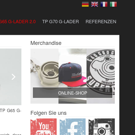
G65 G-LADER 2.0
TP G70 G-LADER
REFERENZEN
Merchandise
ONLINE-SHOP
r TP G65 G-
Folgen Sie uns
reich, dass