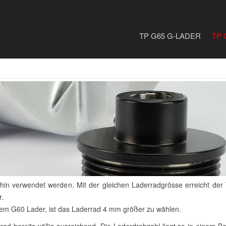
TP G65 G-LADER
TP 
in verwendet werden. Mit der gleichen Laderradgrösse erreicht de
r.
dem G60 Lader, ist das Laderrad 4 mm größer zu wählen.
ad bereits völlig ausreichend. Die Laderdrehzahl liegt so in einem Be