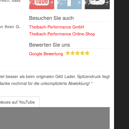
Besuchen Sie auch
en Ihren G-
Theibach-Performance GmbH
Theibach-Performance Online-Shop
Bewerten Sie uns
Google Bewertung
l besser als beim originalen G60 Lader. Spitzendruck liegt
danke nochmal für die unkomplizierte Abwicklung! "
Neues auf YouTube