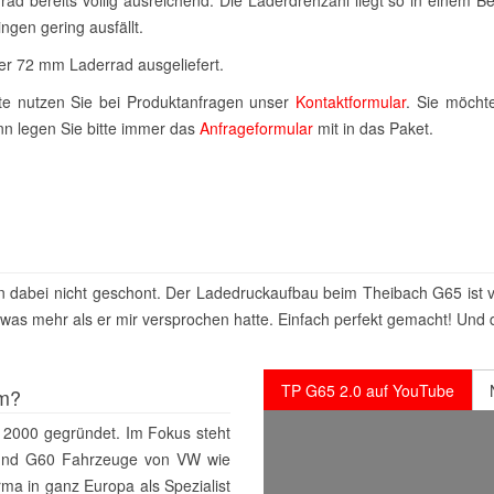
ngen gering ausfällt.
r 72 mm Laderrad ausgeliefert.
itte nutzen Sie bei Produktanfragen unser
Kontaktformular
. Sie möcht
n legen Sie bitte immer das
Anfrageformular
mit in das Paket.
 dabei nicht geschont. Der Ladedruckaufbau beim Theibach G65 ist vie
etwas mehr als er mir versprochen hatte. Einfach perfekt gemacht! Und 
TP G65 2.0 auf YouTube
um?
 2000 gegründet. Im Fokus steht
40 und G60 Fahrzeuge von VW wie
rma in ganz Europa als Spezialist