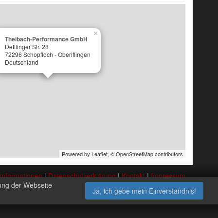
×
Theibach-Performance GmbH
Dettlinger Str. 28
72296 Schopfloch - Oberiflingen
Deutschland
Powered by Leaflet,
© OpenStreetMap contributors
nformationen
|
Datenschutzerklärung
|
Kontakt
|
Impressum
zung der Webseite
Ja, ich gebe mein Einverständnis!