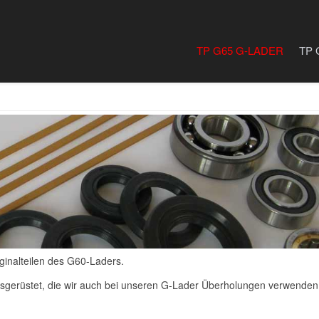
TP G65 G-LADER
TP 
ginalteilen des G60-Laders.
usgerüstet, die wir auch bei unseren G-Lader Überholungen verwenden