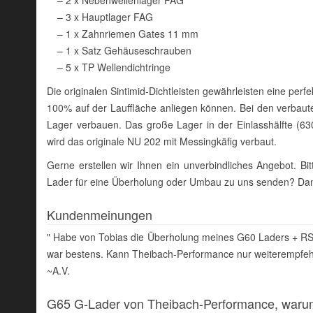
– 3 x Hauptlager FAG
– 1 x Zahnriemen Gates 11 mm
– 1 x Satz Gehäuseschrauben
– 5 x TP Wellendichtringe
Die originalen Sintimid-Dichtleisten gewährleisten eine per
100% auf der Lauffläche anliegen können. Bei den verbauten
Lager verbauen. Das große Lager in der Einlasshälfte (63
wird das originale NU 202 mit Messingkäfig verbaut.
Gerne erstellen wir Ihnen ein unverbindliches Angebot. B
Lader für eine Überholung oder Umbau zu uns senden? Dan
Kundenmeinungen
" Habe von Tobias die Überholung meines G60 Laders + RS1
war bestens. Kann Theibach-Performance nur weiterempfehl
~A.V.
G65 G-Lader von Theibach-Performance, war