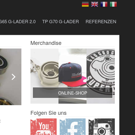
G65 G-LADER 2.0
TP G70 G-LADER
REFERENZEN
Merchandise
ONLINE-SHOP
Folgen Sie uns
: