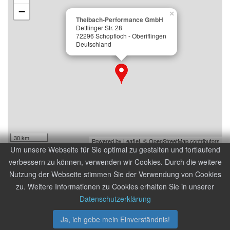
−
×
Theibach-Performance GmbH
Dettlinger Str. 28
72296 Schopfloch - Oberiflingen
Deutschland
30 km
Powered by Leaflet,
© OpenStreetMap contributors
Um unsere Webseite für Sie optimal zu gestalten und fortlaufend
verbessern zu können, verwenden wir Cookies. Durch die weitere
© 2014-
2026
Theibach-Performance GmbH
Nutzung der Webseite stimmen Sie der Verwendung von Cookies
zu. Weitere Informationen zu Cookies erhalten Sie in unserer
AGB und Kundeninformationen
|
Datenschutzerklärung
|
Kontakt
|
Datenschutzerklärung
Impressum
Ja, ich gebe mein Einverständnis!